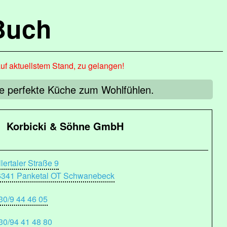
Buch
auf aktuellstem Stand, zu gelangen!
die perfekte Küche zum Wohlfühlen.
Korbicki & Söhne GmbH
llertaler Straße 9
6341 Panketal OT Schwanebeck
30/9 44 46 05
30/94 41 48 80