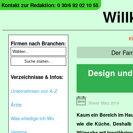
Kontakt zur Redaktion: 0 30/6 92 02 10 55
Wil
Kl
Firmen nach Branchen:
Der Fami
Design und 
Verzeichnisse & Infos:
Unternehmen von A-Z
Stand: März 2019
Ärzte
Kaum ein Bereich im Haus
Was erledige ich Wo
wie die Küche. Deshalb 
Vereine
Wünsche mit langjährige