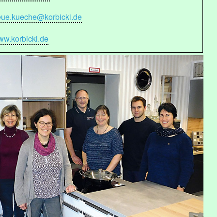
eue.kueche@korbicki.de
w.korbicki.de