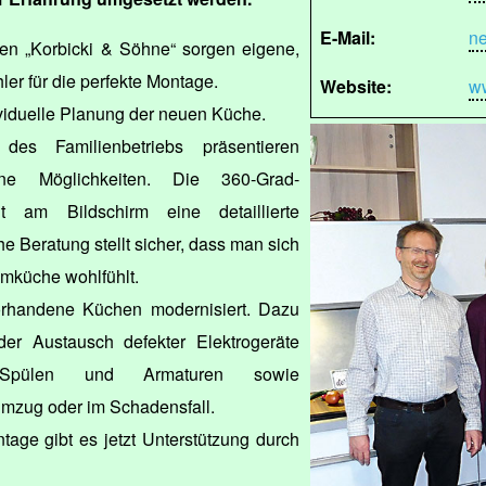
E-Mail:
n
en „Korbicki & Söhne“ sorgen eigene,
ler für die perfekte Montage.
Website:
ww
ividuelle Planung der neuen Küche.
des Familienbetriebs präsentieren
ne Möglichkeiten. Die 360-Grad-
t am Bildschirm eine detaillierte
he Beratung stellt sicher, dass man sich
umküche wohlfühlt.
orhandene Küchen modernisiert. Dazu
er Austausch defekter Elektrogeräte
, Spülen und Armaturen sowie
mzug oder im Schadensfall.
tage gibt es jetzt Unterstützung durch