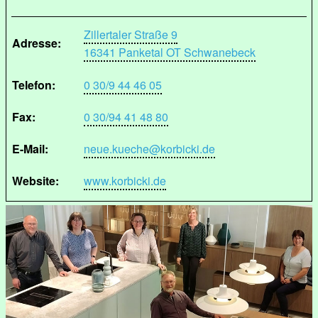
Zillertaler Straße 9
Adresse:
16341 Panketal OT Schwanebeck
Telefon:
0 30/9 44 46 05
Fax:
0 30/94 41 48 80
E-Mail:
neue.kueche@korbicki.de
Website:
www.korbicki.de