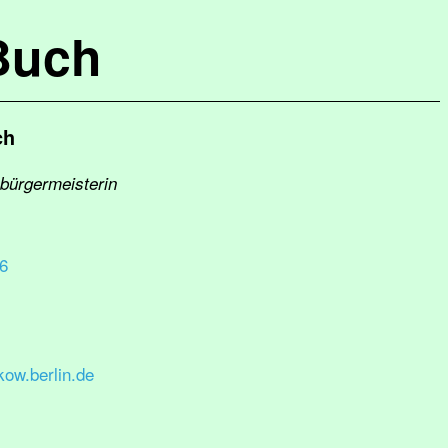
Buch
ch
sbürgermeisterin
26
ow.berlin.de