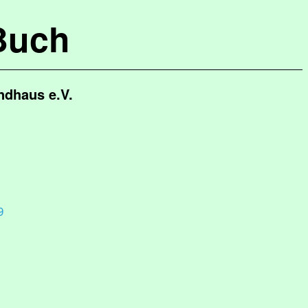
Buch
ndhaus e.V.
9