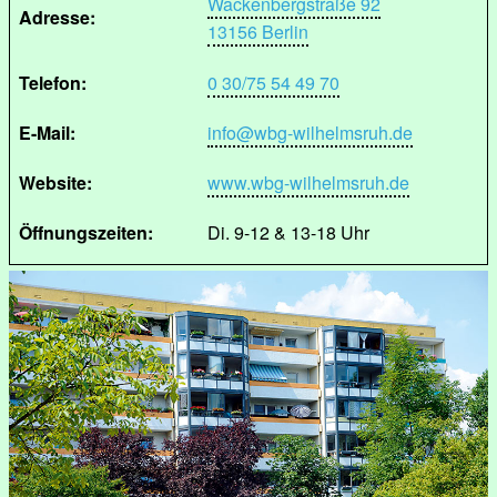
Wackenbergstraße 92
Adresse:
13156 Berlin
Telefon:
0 30/75 54 49 70
E-Mail:
info@wbg-wilhelmsruh.de
Website:
www.wbg-wilhelmsruh.de
Öffnungszeiten:
Di. 9-12 & 13-18 Uhr