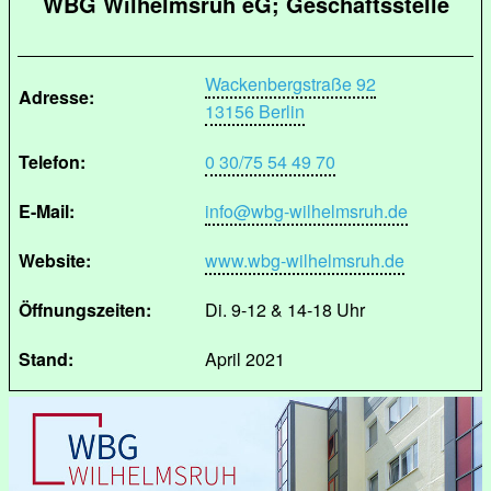
WBG Wilhelmsruh eG; Geschäftsstelle
Wackenbergstraße 92
Adresse:
13156 Berlin
Telefon:
0 30/75 54 49 70
E-Mail:
info@wbg-wilhelmsruh.de
Website:
www.wbg-wilhelmsruh.de
Öffnungszeiten:
Di. 9-12 & 14-18 Uhr
Stand:
April 2021