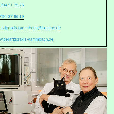
0/94 51 75 76
72/1 87 66 19
rarztpraxis.kammbach@t-online.de
.tierarztpraxis-kammbach.de