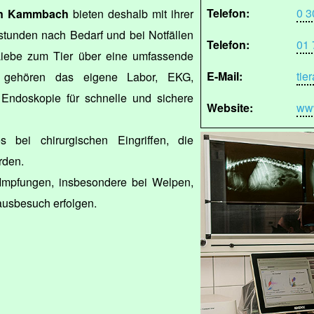
Telefon:
0 3
an Kammbach
bieten deshalb mit ihrer
stunden nach Bedarf und bei Notfällen
Telefon:
01 
Liebe zum Tier über eine umfassende
E-Mail:
tie
u gehören das eigene Labor, EKG,
 Endoskopie für schnelle und sichere
Website:
www
 bei chirurgischen Eingriffen, die
rden.
Impfungen, insbesondere bei Welpen,
usbesuch erfolgen.