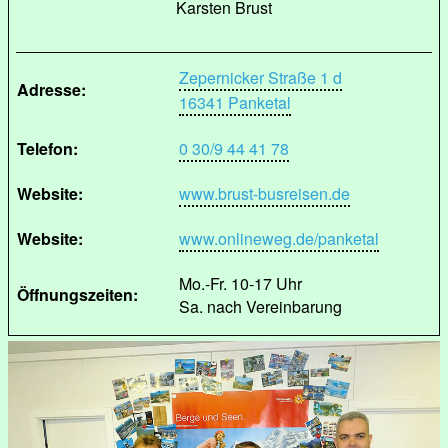
Karsten Brust
Zepernicker Straße 1 d
Adresse:
16341 Panketal
Telefon:
0 30/9 44 41 78
Website:
www.brust-busreisen.de
Website:
www.onlineweg.de/panketal
Mo.-Fr. 10-17 Uhr
Öffnungszeiten:
Sa. nach Vereinbarung