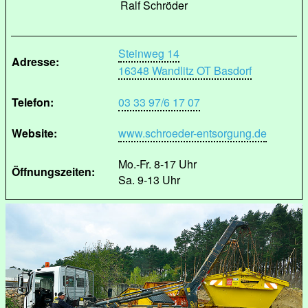
Ralf Schröder
Steinweg 14
Adresse:
16348 Wandlitz OT Basdorf
Telefon:
03 33 97/6 17 07
Website:
www.schroeder-entsorgung.de
Mo.-Fr. 8-17 Uhr
Öffnungszeiten:
Sa. 9-13 Uhr