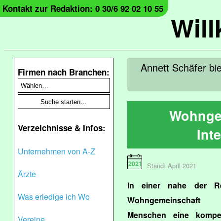
Kontakt zur Redaktion: 0 30/6 92 02 10 55
Wil
Annett Schäfer bi
Firmen nach Branchen:
Wohngem
Verzeichnisse & Infos:
Int
Unternehmen von A-Z
Stand: April 2021
Ärzte
In einer nahe der R
Was erledige ich Wo
Wohngemeinschaft fi
Menschen eine kompet
Vereine