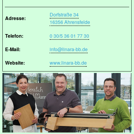
Dorfstraße 34
Adresse:
16356 Ahrensfelde
Telefon:
0 30/5 36 01 77 30
E-Mail:
info@linara-bb.de
Website:
www.linara-bb.de