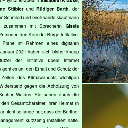
ie Physiotherapeutin
Elisabeth Krause
,
ane Stäbler
und
Rüdiger Barth
, der
erer Schmied und Großhandelskaufmann
en zusammen mit Sprecherin
Gisela
ersonen den Kern der Bürgerinitiative.
 Pläne im Rahmen eines digitalen
m Januar 2021 haben sich bisher knapp
tzer der Initiative übers Internet
geht es um den Erhalt und Schutz der
 Zeiten des Klimawandels wichtigen
 Widerstand gegen die Abholzung von
Bucher Waldes. Sie sehen durch die
den Gesamtcharakter ihrer Heimat in
gar nicht so lange her, dass der Berliner
nagement kurzzeitig installiert hatte.