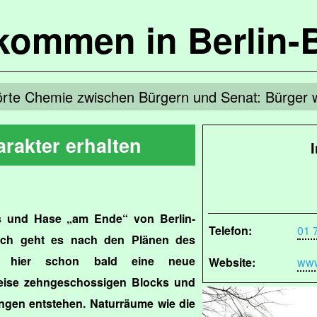
lkommen in Berlin-
rte Chemie zwischen Bürgern und Senat: Bürger w
rakter erhalten
 und Hase „am Ende“ von Berlin-
Telefon:
01 
och geht es nach den Plänen des
ll hier schon bald eine neue
Website:
www
lweise zehngeschossigen Blocks und
gen entstehen. Naturräume wie die