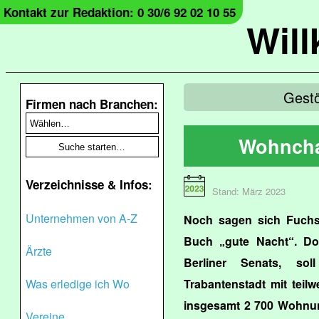
Kontakt zur Redaktion: 0 30/6 92 02 10 55
Wil
Gestö
Firmen nach Branchen:
Wohncha
Verzeichnisse & Infos:
Stand: März 2023
Unternehmen von A-Z
Noch sagen sich Fuchs
Buch „gute Nacht“. D
Ärzte
Berliner Senats, so
Was erledige ich Wo
Trabantenstadt mit tei
insgesamt 2 700 Wohnun
Vereine