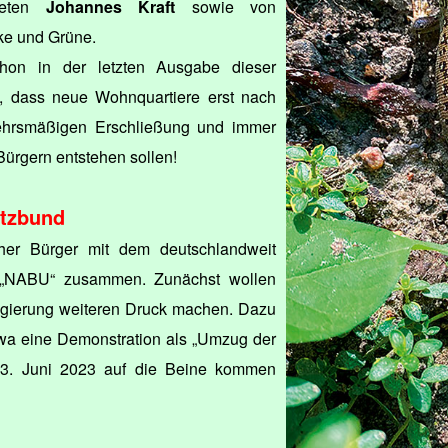
dneten
Johannes Kraft
sowie von
ke und Grüne.
chon in der letzten Ausgabe dieser
t, dass neue Wohnquartiere erst nach
ehrsmäßigen Erschließung und immer
ürgern entstehen sollen!
utzbund
cher Bürger mit dem deutschlandweit
d „NABU“ zusammen. Zunächst wollen
regierung weiteren Druck machen. Dazu
twa eine Demonstration als „Umzug der
 3. Juni 2023 auf die Beine kommen