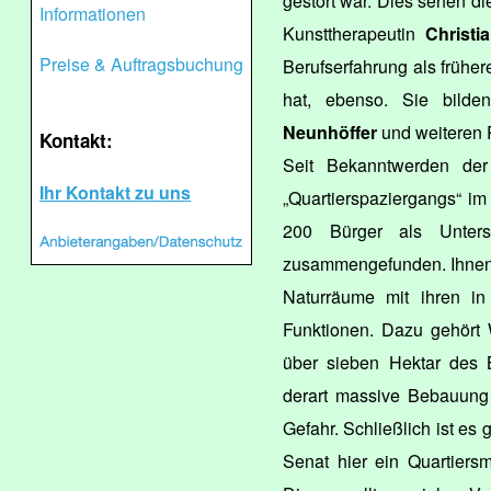
gestört war. Dies sehen d
Informationen
Kunsttherapeutin
Christi
Preise & Auftragsbuchung
Berufserfahrung als früh
hat, ebenso. Sie bild
Neunhöffer
und weiteren P
Kontakt:
Seit Bekanntwerden der
Ihr Kontakt zu uns
„Quartierspaziergangs“ i
200 Bürger als Unterstü
zusammengefunden. Ihnen 
Naturräume mit ihren in
Funktionen. Dazu gehört
über sieben Hektar des 
derart massive Bebauung 
Gefahr. Schließlich ist es 
Senat hier ein Quartiersma