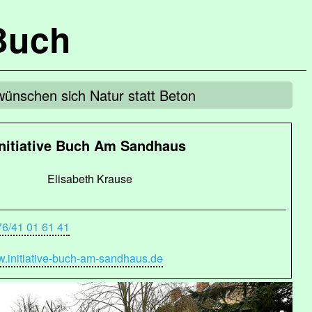
Buch
ünschen sich Natur statt Beton
Initiative Buch Am Sandhaus
Elisabeth Krause
76/41 01 61 41
.initiative-buch-am-sandhaus.de