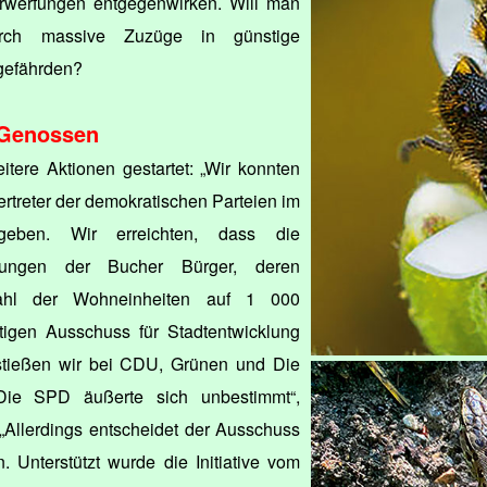
erwerfungen entgegenwirken. Will man
urch massive Zuzüge in günstige
gefährden?
Genossen
eitere Aktionen gestartet: „Wir konnten
Vertreter der demokratischen Parteien im
geben. Wir erreichten, dass die
erungen der Bucher Bürger, deren
Zahl der Wohneinheiten auf 1 000
igen Ausschuss für Stadtentwicklung
stießen wir bei CDU, Grünen und Die
 Die SPD äußerte sich unbestimmt“,
. „Allerdings entscheidet der Ausschuss
in. Unterstützt wurde die Initiative vom