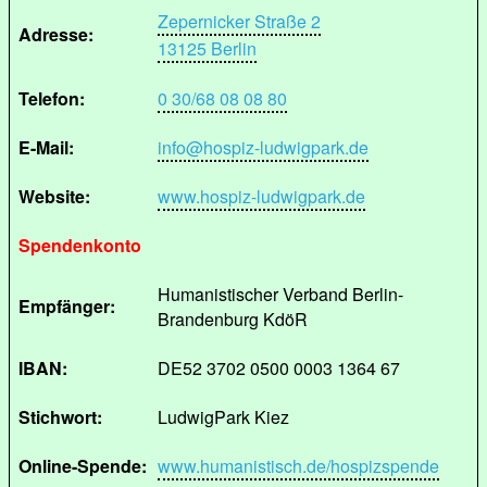
Zepernicker Straße 2
Adresse:
13125 Berlin
Telefon:
0 30/68 08 08 80
E-Mail:
info@hospiz-ludwigpark.de
Website:
www.hospiz-ludwigpark.de
Spendenkonto
Humanistischer Verband Berlin-
Empfänger:
Brandenburg KdöR
IBAN:
DE52 3702 0500 0003 1364 67
Stichwort:
LudwigPark Kiez
Online-Spende:
www.humanistisch.de/hospizspende