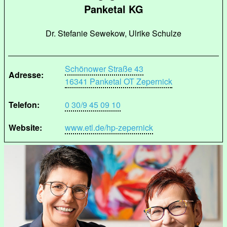
Panketal KG
Dr. Stefanie Sewekow, Ulrike Schulze
Schönower Straße 43
Adresse:
16341 Panketal OT Zepernick
Telefon:
0 30/9 45 09 10
Website:
www.etl.de/hp-zepernick