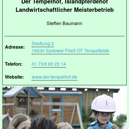
Der Tempelhof, Islandpferdehof
Landwirtschaftlicher Meisterbetrieb
Steffen Baumann
Siedlung 2
Adresse:
16230 Sydower Fließ OT Tempelfelde
Telefon:
01 73/8 83 23 14
Website:
www.der-tempelhof.de