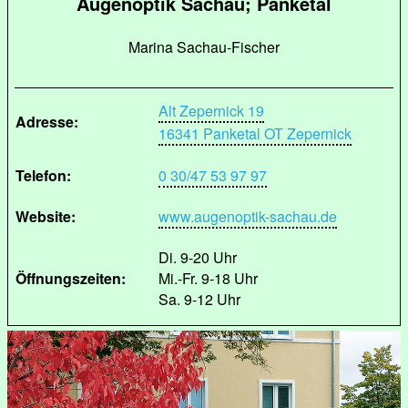
Augenoptik Sachau; Panketal
Marina Sachau-Fischer
Alt Zepernick 19
Adresse:
16341 Panketal OT Zepernick
Telefon:
0 30/47 53 97 97
Website:
www.augenoptik-sachau.de
Di. 9-20 Uhr
Öffnungszeiten:
Mi.-Fr. 9-18 Uhr
Sa. 9-12 Uhr